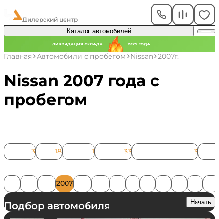
ЧелАвто
Дилерский центр
Каталог автомобилей
Главная
Автомобили с пробегом
Nissan
2007г.
Nissan 2007 года с
пробегом
Модель
Almera
3
Juke
18
Maxima
1
Murano
33
Navara (Frontier)
3
Note
Год
2001
2005
2006
2007
2008
2009
2010
2011
2012
2013
2014
2015
2016
Начать
Подбор автомобиля