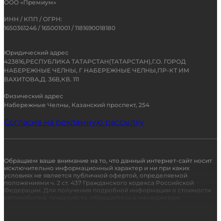
ООО «Премиум»
ИНН / КПП / ОГРН:
1650361246 / 165001001 / 1181690018180
Юридический адрес
423816,РЕСПУБЛИКА ТАТАРСТАН(ТАТАРСТАН),Г.О. ГОРОД
НАБЕРЕЖНЫЕ ЧЕЛНЫ, Г НАБЕРЕЖНЫЕ ЧЕЛНЫ,ПР-КТ ИМ
ВАХИТОВА,Д. 36В,КВ. 111
Физический адрес
Набережные Челны, Казанский проспект, 254
Согласие на рекламную рассылку
Обращаем ваше внимание на то, что данный интернет-сайт носит
исключительно информационный характер и ни при каких
условиях не является публичной офертой, определяемой
положениями ч. 2 ст. 437 Гражданского кодекса Российской
Федерации. Для получения подробной информации о стоимости
автомобилей, пожалуйста, обращайтесь к менеджерам
автосалона.
Кредитор: Кредит предоставляется АО «Группа Ренессанс