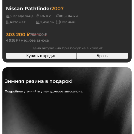
Nissan Pathfinder
2007
3 Владельца
174 л.с.
185 014 км
Автомат
Дизель
Полный
303 200 ₽
758 100 ₽
4 938 ₽ / мес. без взноса
Цена актуальна при покупке в кредит
Купить в кредит
Бронь
Зимняя резина в подарок!
Подробнее уточняйте у менеджеров автосалона.