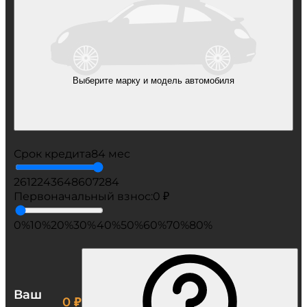
Выберите марку и модель автомобиля
Срок кредита
84 мес
2
6
12
24
36
48
60
72
84
Первоначальный взнос:
0 ₽
0%
10%
20%
30%
40%
50%
60%
70%
80%
Ваш
0 ₽