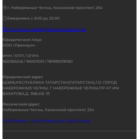
г. Набережные Челны, Казанский проспект, 254
Ежедневно с 9:00 до 20:00
Политика конфиденциальности
Юридическое лицо:
ООО «Премиум»
ИНН / КПП / ОГРН:
1650361246 / 165001001 / 1181690018180
Юридический адрес
423816,РЕСПУБЛИКА ТАТАРСТАН(ТАТАРСТАН),Г.О. ГОРОД
НАБЕРЕЖНЫЕ ЧЕЛНЫ, Г НАБЕРЕЖНЫЕ ЧЕЛНЫ,ПР-КТ ИМ
ВАХИТОВА,Д. 36В,КВ. 111
Физический адрес
Набережные Челны, Казанский проспект, 254
Согласие на рекламную рассылку