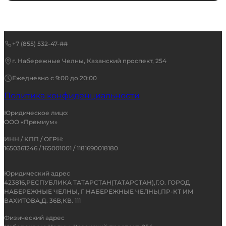
+7 (855) 532-47-##
г. Набережные Челны, Казанский проспект, 254
Ежедневно с 9:00 до 20:00
Политика конфиденциальности
Юридическое лицо:
ООО «Премиум»
ИНН / КПП / ОГРН:
1650361246 / 165001001 / 1181690018180
Юридический адрес
423816,РЕСПУБЛИКА ТАТАРСТАН(ТАТАРСТАН),Г.О. ГОРОД
НАБЕРЕЖНЫЕ ЧЕЛНЫ, Г НАБЕРЕЖНЫЕ ЧЕЛНЫ,ПР-КТ ИМ
ВАХИТОВА,Д. 36В,КВ. 111
Физический адрес