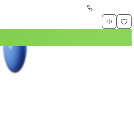
ежные Челны, Казанский проспект, 254
+7 (855) 532-47-##
шим выбором