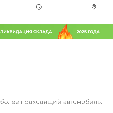
Ежедневно с 9:00 до 20:00
г. Набер
пецпредложения
О салоне
Отзывы
Контакты
ентр с боль
илей
иболее подходящий автомобиль.