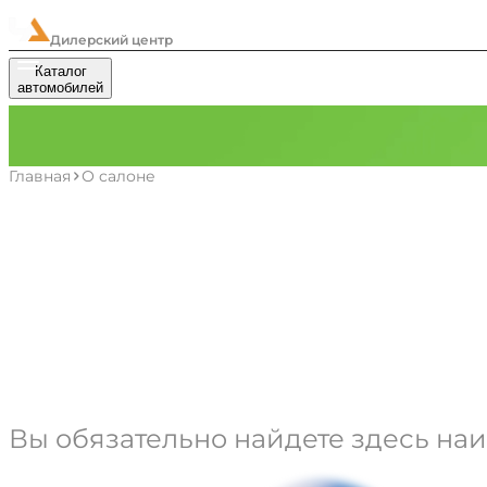
ЧелАвто
Дилерский центр
Каталог
Автокредит
Выкуп
Trade-in
С
автомобилей
Главная
О cалоне
Дилерский ц
б/у автомоб
Вы обязательно найдете здесь на