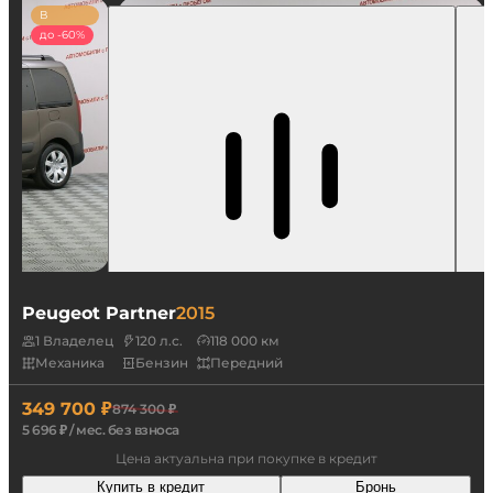
В
наличии
до -60%
Peugeot Partner
2015
1 Владелец
120 л.с.
118 000 км
Механика
Бензин
Передний
349 700 ₽
874 300 ₽
5 696 ₽ / мес. без взноса
Цена актуальна при покупке в кредит
Купить в кредит
Бронь