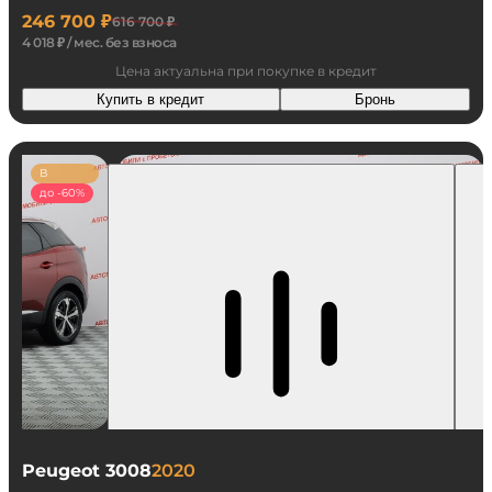
246 700 ₽
616 700 ₽
4 018 ₽ / мес. без взноса
Цена актуальна при покупке в кредит
Купить в кредит
Бронь
В
наличии
до -60%
Peugeot 3008
2020