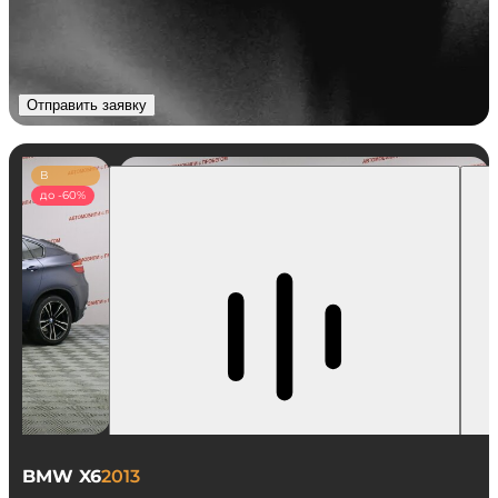
Отправить заявку
В
наличии
до -60%
BMW X6
2013