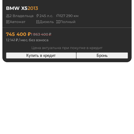
BMW X5
2013
2 Владельца
245 л.с.
127 290 км
Автомат
Дизель
Полный
745 400 ₽
1 863 400 ₽
12 141 ₽ / мес. без взноса
Цена актуальна при покупке в кредит
Купить в кредит
Бронь