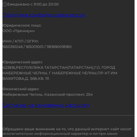
Ежедневно с 9:00 до 20:00
Политика конфиденциальности
Юридическое лицо:
ООО «Премиум»
ИНН / КПП / ОГРН:
1650361246 / 165001001 / 1181690018180
Юридический адрес
423816,РЕСПУБЛИКА ТАТАРСТАН(ТАТАРСТАН),Г.О. ГОРОД
НАБЕРЕЖНЫЕ ЧЕЛНЫ, Г НАБЕРЕЖНЫЕ ЧЕЛНЫ,ПР-КТ ИМ
ВАХИТОВА,Д. 36В,КВ. 111
Физический адрес
Набережные Челны, Казанский проспект, 254
Согласие на рекламную рассылку
Обращаем ваше внимание на то, что данный интернет-сайт носит
исключительно информационный характер и ни при каких