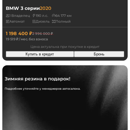
BMW 3 серии
2020
1 Владелец
190 л.с.
64 177 км
Автомат
Дизель
Полный
1 198 400 ₽
2 996 000 ₽
19 519 ₽ / мес. без взноса
Цена актуальна при покупке в кредит
Купить в кредит
Бронь
Зимняя резина в подарок!
Подробнее уточняйте у менеджеров автосалона.