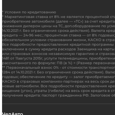
* Условия по кредитованию
* Маркетинговая ставка от 8% не является процентной с
приобретение автомобиля (далее — «ТС») за счет креди
снижения дилером цены на ТС, доп.оборудование по усм
14.10.2021 г. Без ограничения срока действия). Валюта к
кредита — 24-96 мес.; процентная ставка — от 8% годовы
обязательном условии страхования жизни, КАСКО в страх
Все подробности предоставления кредитной программы и
включении в сумму кредита расходов Заемщика на карты 
или страховых взносов независимую гарантию и страхов
1481 от 11августа 2015г, услуги телемедицины, приобрет
рассчитанного по формуле: ПВ (в %) = (Размер первоначал
** Первоначальный взнос 0% - от стоимости транспортно
1284 от 14.10.2021 г. Без ограничения срока действия). Ва
годовых; обеспечение по кредиту — залог приобретаемог
КАСКО в страховых компаниях-партнерах на весь срок дейст
новые автомобили. Все подробности предоставления кр
хищение (угон), утраты (гибели) на весь срок кредита 
получения кредита: паспорт гражданина РФ. Залоговое о
ЧелАвто