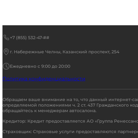
+7 (855) 532-47-##
г. Набережные Челны, Казанский проспект, 254
Ежедневно с 9:00 до 20:00
Политика конфиденциальности
Обращаем ваше внимание на то, что данный интернет-са
определяемой положениями ч. 2 ст. 437 Гражданского к
обращайтесь к менеджерам автосалона.
Кредитор: Кредит предоставляется АО «Группа Ренессанс 
Страховщик: Страховые услуги предоставляются партнером