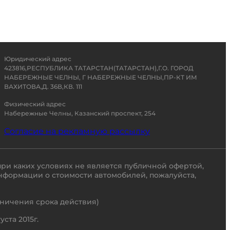
Юридический адрес
423816,РЕСПУБЛИКА ТАТАРСТАН(ТАТАРСТАН),Г.О. ГОРОД
НАБЕРЕЖНЫЕ ЧЕЛНЫ, Г НАБЕРЕЖНЫЕ ЧЕЛНЫ,ПР-КТ ИМ
ВАХИТОВА,Д. 36В,КВ. 111
Физический адрес
Набережные Челны, Казанский проспект, 254
Согласие на рекламную рассылку
ри каких условиях не является публичной офертой,
нформации о стоимости автомобилей, пожалуйста,
раничения срока действия)
ста 2015г.