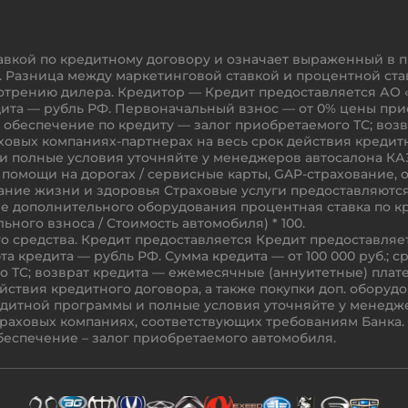
тавкой по кредитному договору и означает выраженный в 
та. Разница между маркетинговой ставкой и процентной с
отрению дилера. Кредитор — Кредит предоставляется АО «
редита — рубль РФ. Первоначальный взнос — от 0% цены прио
х; обеспечение по кредиту — залог приобретаемого ТС; во
овых компаниях-партнерах на весь срок действия кредитн
 полные условия уточняйте у менеджеров автосалона КАЗ
помощи на дорогах / сервисные карты, GAP-страхование, о
ание жизни и здоровья Страховые услуги предоставляют
ение дополнительного оборудования процентная ставка по 
ьного взноса / Стоимость автомобиля) * 100.
го средства. Кредит предоставляется Кредит предоставля
люта кредита — рубль РФ. Сумма кредита — от 100 000 руб.; 
о ТС; возврат кредита — ежемесячные (аннуитетные) плат
вия кредитного договора, а также покупки доп. оборудовани
едитной программы и полные условия уточняйте у менедж
в страховых компаниях, соответствующих требованиям Банк
беспечение – залог приобретаемого автомобиля.