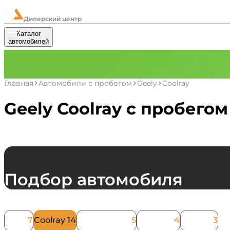
ЧелАвто
Дилерский центр
Каталог
Автокредит
Выкуп
Trade-in
С
автомобилей
Главная
Автомобили с пробегом
Geely
Coolray
Geely Coolray с пробего
Подбор автомобиля
Модель
Atlas
7
Coolray
14
Emgrand X7
5
Monjaro
4
Tugella
3