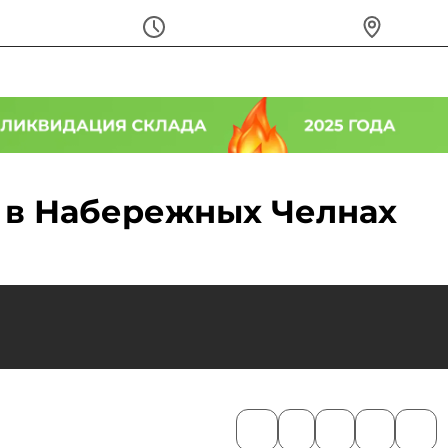
Ежедневно с 9:00 до 20:00
г. Набер
пецпредложения
О салоне
Отзывы
Контакты
м в Набережных Челнах
Год
2020
2021
2022
2023
2024