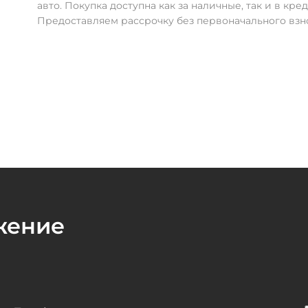
авто. Покупка доступна как за наличные, так и в кред
Предоставляем рассрочку без первоначального взн
жение