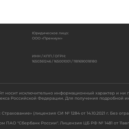
Юридическое лицо:
ООО «Премиум»
ИНН / КПП / ОГРН:
1650361246 / 165001001 / 1181690018180
йт носит исключительно информационный характер и ни п
одекса Российской Федерации. Для получения подробной и
Страхование» (лицензия СИ № 1284 от 14.10.2021 г. Без ог
 ПАО "Сбербанк России". Лицензия ЦБ РФ № 1481 от 11авгу