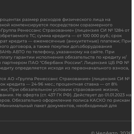
процентах размер расходов физического лица на
тавкой компенсируется посредством соразмерного
Группа Ренессанс Страхование» (лицензия СИ № 1284 от
бретаемого ТС; сумма кредита — от 100 000 руб.; срок
зврат кредита — ежемесячные (аннуитетные) платежи; При
ого договора, а также покупки доп.оборудования
АНЬ АВТО по телефону, указанному на сайте. При
плату гарантии исполнения обязательств по кредиту и/
ся партнером ПАО "Сбербанк России". Лицензия ЦБ РФ №
кредиту определяется исходя из первоначального взноса,
ется АО «Группа Ренессанс Страхование» (лицензия СИ №
срок кредита — 24-96 мес.; процентная ставка — от 8%
ежи; При обязательном условии страхования жизни,
я. Не оферта (ст. 437 ГК РФ). Действует до 01.01.2023 на
еров. Обязательно оформление полиса КАСКО по рискам
а. Минимальный пакет документов, необходимый для
© ЧелАвто,
2026