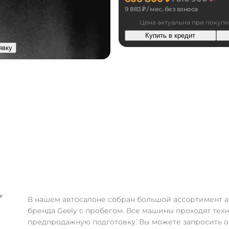
9 883 ₽ / мес. без взноса
Цена актуальна при покупк
Купить в кредит
явку
Geely
В нашем автосалоне собран большой ассортимент 
бренда Geely с пробегом. Все машины проходят тех
предпродажную подготовку. Вы можете запросить о