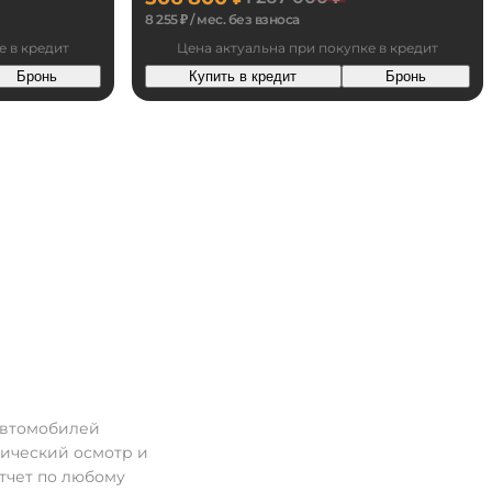
8 255 ₽ / мес. без взноса
е в кредит
Цена актуальна при покупке в кредит
Бронь
Купить в кредит
Бронь
автомобилей
нический осмотр и
тчет по любому