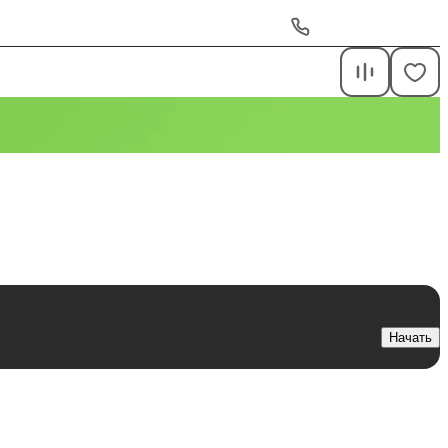
ежные Челны, Казанский проспект, 254
+7 (855) 532-47-##
Начать