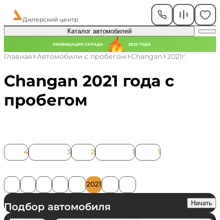
ЧелАвто
Дилерский центр
Каталог автомобилей
Главная
Автомобили с пробегом
Changan
2021г.
Changan 2021 года с
пробегом
Модель
CS35
4
CS35PLUS
3
CS75
2
Eado Plus
1
UNI-K
1
Год
2014
2015
2016
2019
2020
2021
2022
2023
Начать
Подбор автомобиля