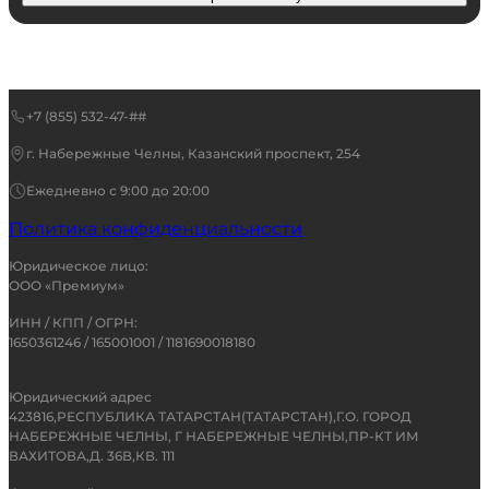
+7 (855) 532-47-##
г. Набережные Челны, Казанский проспект, 254
Ежедневно с 9:00 до 20:00
Политика конфиденциальности
Юридическое лицо:
ООО «Премиум»
ИНН / КПП / ОГРН:
1650361246 / 165001001 / 1181690018180
Юридический адрес
423816,РЕСПУБЛИКА ТАТАРСТАН(ТАТАРСТАН),Г.О. ГОРОД
НАБЕРЕЖНЫЕ ЧЕЛНЫ, Г НАБЕРЕЖНЫЕ ЧЕЛНЫ,ПР-КТ ИМ
ВАХИТОВА,Д. 36В,КВ. 111