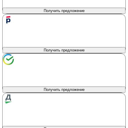
Первоначальный взнос
Процентная ставка
20%
от 5.5%
Получить предложение
РОСБАНК
лиц. № 2272
Сумма кредита
Продукт
Авто с пробегом
100 000 - 12 000 000 ₽
Первоначальный взнос
Процентная ставка
0%
от 7.9%
Получить предложение
Сбербанк
лиц. № 1481
Сумма кредита
Продукт
На автомобиль
300 000 - 5 000 000 ₽
Первоначальный взнос
Процентная ставка
0%
от 6%
Получить предложение
Драйв Клик Банк
лиц. № 2168
Сумма кредита
Продукт
Автокредит
100 000 - 20 000 000 ₽
Первоначальный взнос
Процентная ставка
0%
от 8.6%