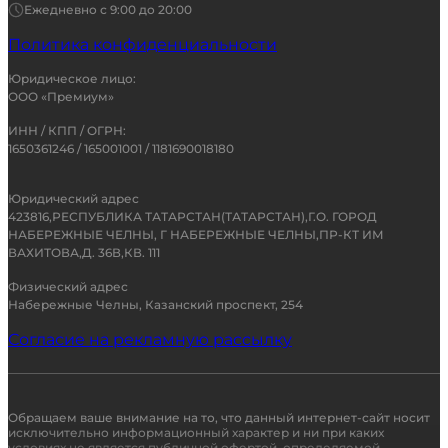
Ежедневно с 9:00 до 20:00
Политика конфиденциальности
Юридическое лицо:
ООО «Премиум»
ИНН / КПП / ОГРН:
1650361246 / 165001001 / 1181690018180
Юридический адрес
423816,РЕСПУБЛИКА ТАТАРСТАН(ТАТАРСТАН),Г.О. ГОРОД
НАБЕРЕЖНЫЕ ЧЕЛНЫ, Г НАБЕРЕЖНЫЕ ЧЕЛНЫ,ПР-КТ ИМ
ВАХИТОВА,Д. 36В,КВ. 111
Физический адрес
Набережные Челны, Казанский проспект, 254
Согласие на рекламную рассылку
Обращаем ваше внимание на то, что данный интернет-сайт носит
исключительно информационный характер и ни при каких
условиях не является публичной офертой, определяемой