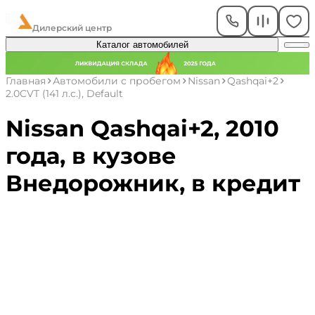
ЧелАвто
Дилерский центр
Каталог автомобилей
Главная
Автомобили с пробегом
Nissan
Qashqai+2
2.0CVT (141 л.с.), Default
Nissan Qashqai+2, 2010
года, в кузове
Внедорожник, в кредит