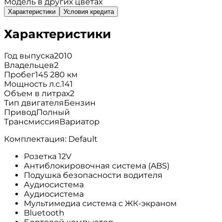
Модель в других цветах
Характеристики
Условия кредита
Характеристики
Год выпуска
2010
Владельцев
2
Пробег
145 280 км
Мощность л.с.
141
Объем в литрах
2
Тип двигателя
Бензин
Привод
Полный
Трансмиссия
Вариатор
Комплектация: Default
Розетка 12V
Антиблокировочная система (ABS)
Подушка безопасности водителя
Аудиосистема
Аудиосистема
Мультимедиа система с ЖК-экраном
Bluetooth