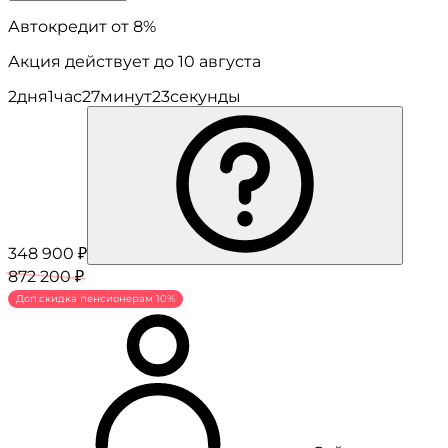
Автокредит
от 8%
Акция действует до 10 августа
2
дня
1
час
27
минут
23
секунды
348 900 ₽
872 200 ₽
Доп.скидка пенсионерам 10%