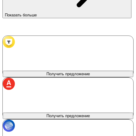
Показать больше
Банки партнеры
Т‑Банк
лиц. № 2673
Продукт
Сумма кредита
Автокредит в Т‑Банке
100 000 - 8 000 000 ₽
Первоначальный взнос
Процентная ставка
0%
от 6%
Получить предложение
Альфа Банк
лиц. № 1326
Сумма кредита
Продукт
Без залога
50 000 - 7 500 000 ₽
Первоначальный взнос
Процентная ставка
0%
от 5%
Получить предложение
Газпромбанк
лиц. № 354