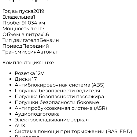
Год выпуска
2019
Владельцев
1
Пробег
91 034 км
Мощность л.с.
117
Объем в литрах
1.6
Тип двигателя
Бензин
Привод
Передний
Трансмиссия
Автомат
Комплектация: Luxe
Розетка 12V
Диски 17
Антиблокировочная система (ABS)
Подушка безопасности водителя
Подушка безопасности пассажира
Подушки безопасности боковые
Антипробуксовочная система (ASR)
Аудиоподготовка
Электроскладывание зеркал
AUX
Система помощи при торможении (BAS; EBD)