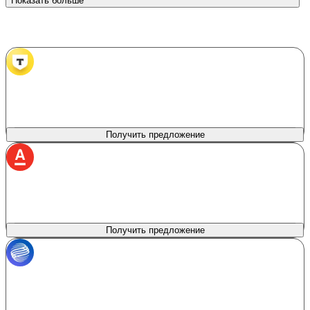
Показать больше
Банки партнеры
Т‑Банк
лиц. № 2673
Продукт
Сумма кредита
Автокредит в Т‑Банке
100 000 - 8 000 000 ₽
Первоначальный взнос
Процентная ставка
0%
от 6%
Получить предложение
Альфа Банк
лиц. № 1326
Сумма кредита
Продукт
Без залога
50 000 - 7 500 000 ₽
Первоначальный взнос
Процентная ставка
0%
от 5%
Получить предложение
Газпромбанк
лиц. № 354
Сумма кредита
Продукт
Автокредитование
300 000 - 7 000 000 ₽
Первоначальный взнос
Процентная ставка