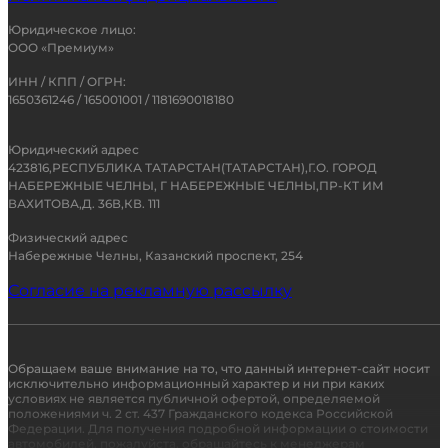
Юридическое лицо:
ООО «Премиум»
ИНН / КПП / ОГРН:
1650361246 / 165001001 / 1181690018180
Юридический адрес
423816,РЕСПУБЛИКА ТАТАРСТАН(ТАТАРСТАН),Г.О. ГОРОД
НАБЕРЕЖНЫЕ ЧЕЛНЫ, Г НАБЕРЕЖНЫЕ ЧЕЛНЫ,ПР-КТ ИМ
ВАХИТОВА,Д. 36В,КВ. 111
Физический адрес
Набережные Челны, Казанский проспект, 254
Согласие на рекламную рассылку
Обращаем ваше внимание на то, что данный интернет-сайт носит
исключительно информационный характер и ни при каких
условиях не является публичной офертой, определяемой
положениями ч. 2 ст. 437 Гражданского кодекса Российской
Федерации. Для получения подробной информации о стоимости
автомобилей, пожалуйста, обращайтесь к менеджерам