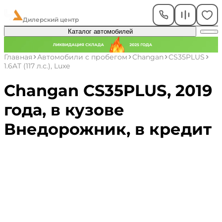
ЧелАвто
Дилерский центр
Каталог автомобилей
Главная
Автомобили с пробегом
Changan
CS35PLUS
1.6AT (117 л.с.), Luxe
Changan CS35PLUS, 2019
года, в кузове
Внедорожник, в кредит