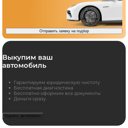
Отправить заявку на подбор
Выкупим ваш
автомобиль
Гарантируем юридическую чистоту
Бесплатная диагностика
Бесплатно оформим все документы
Деньги сразу
Оценить автомобиль