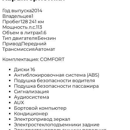
Год выпуска
2014
Владельцев
1
Пробег
128 241 км
Мощность л.с.
113
Объем в литрах
1.6
Тип двигателя
Бензин
Привод
Передний
Трансмиссия
Автомат
Комплектация: COMFORT
Диски 16
Антиблокировочная система (ABS)
Подушка безопасности водителя
Подушка безопасности пассажира
Сигнализация
Аудиосистема
AUX
Бортовой компьютер
Кондиционер
Электропривод зеркал
Электростеклоподъемники задние