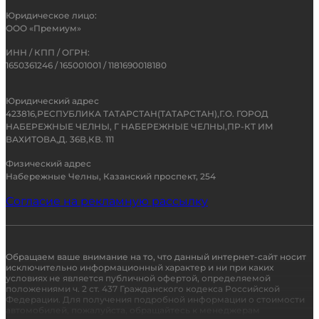
Юридическое лицо:
ООО «Премиум»
ИНН / КПП / ОГРН:
1650361246 / 165001001 / 1181690018180
Юридический адрес
423816,РЕСПУБЛИКА ТАТАРСТАН(ТАТАРСТАН),Г.О. ГОРОД
НАБЕРЕЖНЫЕ ЧЕЛНЫ, Г НАБЕРЕЖНЫЕ ЧЕЛНЫ,ПР-КТ ИМ
ВАХИТОВА,Д. 36В,КВ. 111
Физический адрес
Набережные Челны, Казанский проспект, 254
Согласие на рекламную рассылку
Обращаем ваше внимание на то, что данный интернет-сайт носит
исключительно информационный характер и ни при каких
условиях не является публичной офертой, определяемой
положениями ч. 2 ст. 437 Гражданского кодекса Российской
Федерации. Для получения подробной информации о стоимости
автомобилей, пожалуйста, обращайтесь к менеджерам