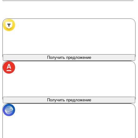
Банки партнеры
Т‑Банк
лиц. № 2673
Продукт
Сумма кредита
Автокредит в Т‑Банке
100 000 - 8 000 000 ₽
Первоначальный взнос
Процентная ставка
0%
от 6%
Получить предложение
Альфа Банк
лиц. № 1326
Сумма кредита
Продукт
Без залога
50 000 - 7 500 000 ₽
Первоначальный взнос
Процентная ставка
0%
от 5%
Получить предложение
Газпромбанк
лиц. № 354
Сумма кредита
Продукт
Автокредитование
300 000 - 7 000 000 ₽
Первоначальный взнос
Процентная ставка
0%
от 5.9%