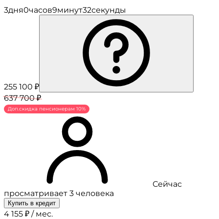
3
дня
0
часов
9
минут
32
секунды
255 100 ₽
637 700 ₽
Доп.скидка пенсионерам 10%
Сейчас
просматривает 3 человека
Купить в кредит
4 155 ₽ / мес.