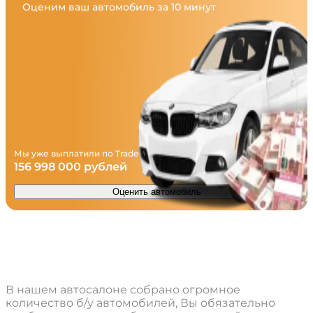
Оценим ваш автомобиль за 10 минут
Мы уже выплатили по Trade in
156 998 000 рублей
Оценить автомобиль
Более тысячи проверенных машин с
пробегом
В нашем автосалоне собрано огромное
количество б/у автомобилей, Вы обязательно