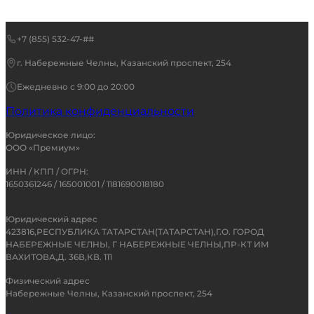
+7 (855) 532-47-##
г. Набережные Челны, Казанский проспект, 254
Ежедневно с 9:00 до 20:00
Политика конфиденциальности
Юридическое лицо:
ООО «Премиум»
ИНН / КПП / ОГРН:
1650361246 / 165001001 / 1181690018180
Юридический адрес
423816,РЕСПУБЛИКА ТАТАРСТАН(ТАТАРСТАН),Г.О. ГОРОД
НАБЕРЕЖНЫЕ ЧЕЛНЫ, Г НАБЕРЕЖНЫЕ ЧЕЛНЫ,ПР-КТ ИМ
ВАХИТОВА,Д. 36В,КВ. 111
Физический адрес
Набережные Челны, Казанский проспект, 254