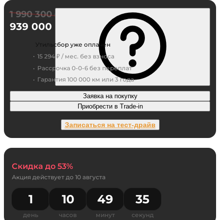
1 990 300 ₽
939 000 ₽
Утильсбор уже оплачен
15 294 ₽ / мес. без взноса
Рассрочка 0-0-6 без переплат
Гарантия 100 000 км или 3 года
Заявка на покупку
Приобрести в Trade-in
Записаться на тест-драйв
Скидка до 53%
Акция действует до
10 августа
1
10
49
35
день
часов
минут
секунд