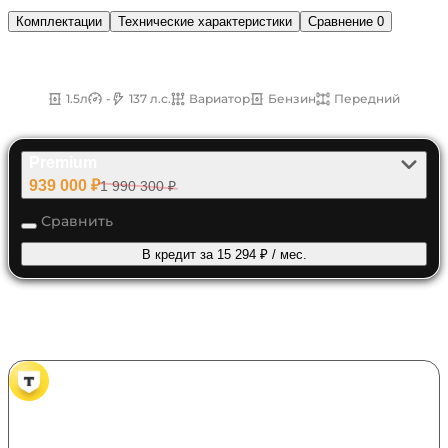
Комплектации
Технические характеристики
Сравнение
0
1.5CVT Бензин Передний 137 л.с.
1.5л
-
137 л.с.
Вариатор
Бензин
Передний
Premium
939 000 ₽
1 990 300 ₽
Сравнить
В кредит за 15 294 ₽ / мес.
Банки партнеры
Т‑Банк
лиц. № 2673
Продукт
Сумма кредита
Автокредит в Т‑Банке
100 000 - 8 000 000 ₽