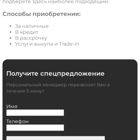
подберете здесь наиболее подходящий.
Способы приобретения:
За наличные
В кредит
В рассрочку
Услуги выкупа и Trade-in
Получите спецпредложение
Персональный менеджер перезвонит Вам в
течение 5 минут
Имя
Телефон