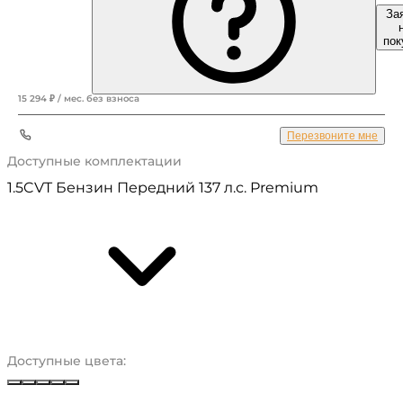
За
939 000 ₽
пок
15 294 ₽ / мес. без взноса
+7 (855) 532-47-##
Перезвоните мне
Доступные комплектации
1.5CVT Бензин Передний 137 л.с. Premium
Доступные цвета:
Белый